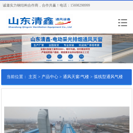
诚邀实力钢结构合作商，合作共赢！电话：15698298999
当前位置：
主页
>
产品中心
>
通风天窗/气楼
>
弧线型通风气楼