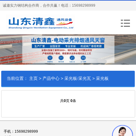
诚邀实力钢结构合作商，合作共赢！电话：15698298999
当前位置：
>
>
>
主页
产品中心
采光板/采光瓦
采光板
共
0
页
0
条
手机：15698298999