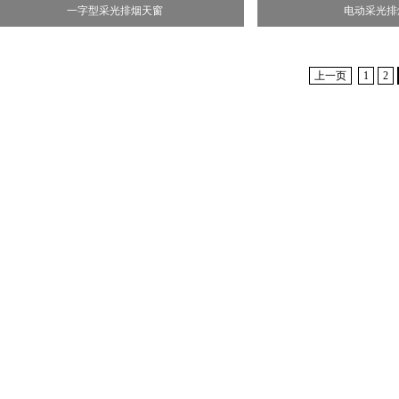
一字型采光排烟天窗
电动采光排
上一页
1
2