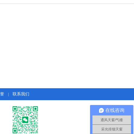
誉
联系我们
|
在线咨询
通风天窗/气楼
采光排烟天窗