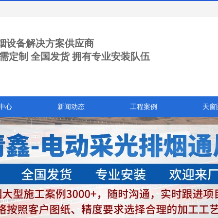
烟设备解决方案供应商
按需定制 全国发货 拥有专业安装队伍
中心
新闻动态
工程案例
天窗