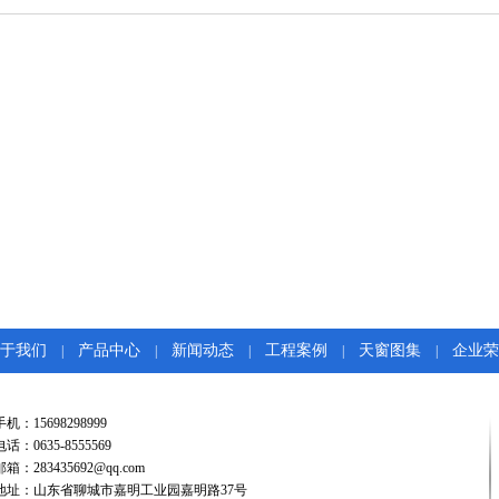
于我们
产品中心
新闻动态
工程案例
天窗图集
企业荣
|
|
|
|
|
手机：15698298999
电话：0635-8555569
邮箱：283435692@qq.com
地址：山东省聊城市嘉明工业园嘉明路37号