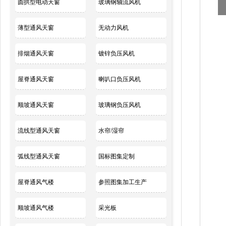
圆拱型电动天窗
玻璃钢轴流风机
薄型通风天窗
无动力风机
排烟通风天窗
镀锌负压风机
屋脊通风天窗
喇叭口负压风机
顺坡通风天窗
玻璃钢负压风机
流线型通风天窗
水帘/湿帘
弧线型通风天窗
国标图集定制
屋脊通风气楼
参照图集加工生产
顺坡通风气楼
采光板