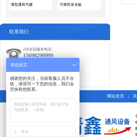
薄型通风气楼
可熔性采光板
联系我们
24H全国服务电话:
15698298999
请您留言
电话：0635-8555569
邮箱：283435692@qq.com
感谢您的关注，当前客服人员不在
地址：山东省聊城市嘉明工业园嘉明路37号
线，请填写一下您的信息，我们会
尽快和您联系。
网站首页
关
|